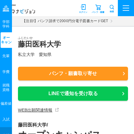
マナビジョン
検索
ログイン
パンフ・願書
【注目!】パンフ請求で2000円分電子図書カードGET
学部
学科
オー
ふじたいか
キャン
藤田医科大学
私立大学 愛知県
先輩
学費
パンフ・願書取り寄せ
就職
資格
LINEで通知を受け取る
偏差値
WEB出願関連情報
入試
藤田医科大学/