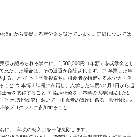
経済面から支援する奨学金を設けています。詳細については
績が認められる学生に、1,500,000円（年額）を奨学金とし
て充たした場合は、その返還が免除されます。ア.卒業した年
格すること イ.本学卒業後直ちに推薦者が指定する本学大学院
こと ウ.本博士課程に在籍し、入学した年度の4月1日から起
博士号を取得すること エ.臨床研修を、本学の大学病院または
こと オ.専門研究において、推薦者の講座に係る一般社団法人
研修プログラムに参加すること
0名に、1年次の納入金を一部免除します。
徴収金276,000円のみとし、授業料・実験実習教材費・教育充実