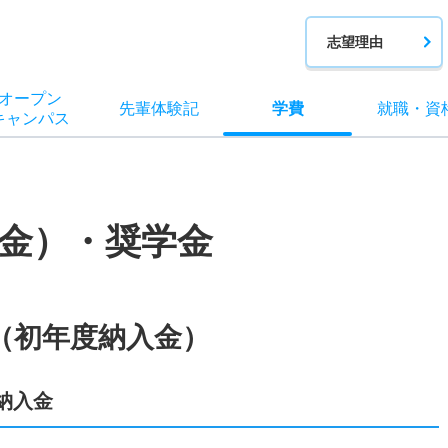
志望理由
オー
プン
先輩
体験記
学費
就職
・
資
キャン
パス
金）・奨学金
（初年度納入金）
納入金