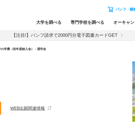
パンフ・願
大学を調べる
専門学校を調べる
オーキャン
【注目!】パンフ請求で2000円分電子図書カードGET
学の学費（初年度納入金）・奨学金
WEB出願関連情報