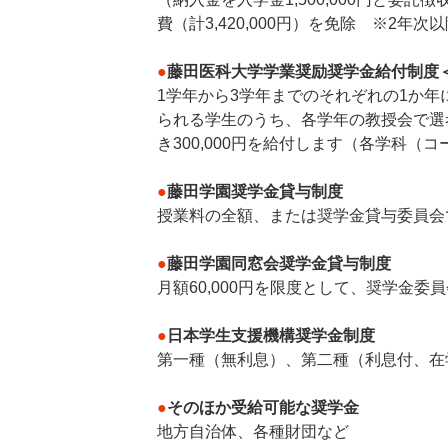
費（計3,420,000円）を免除 ※2年
●
藤田医科大学学業奨励奨学金給付制度
1学年から3学年までのそれぞれの1か
られる学生のうち、各学年の教授会で選
き300,000円を給付します（各学科（
●
藤田学園奨学金貸与制度
授業料の全額、または奨学金貸与委員会
●
藤田学園同窓会奨学金貸与制度
月額60,000円を限度として、奨学金
●
日本学生支援機構奨学金制度
第一種（無利息）、第二種（利息付、在
●
そのほか受給可能な奨学金
地方自治体、各種財団など