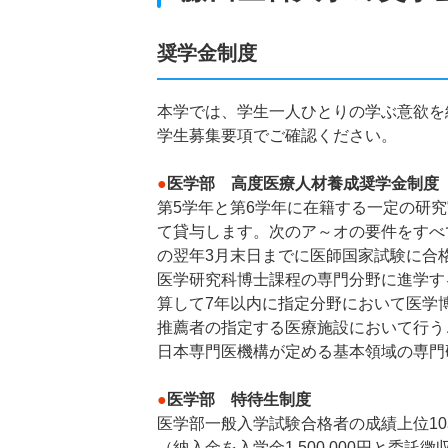
奨学金制度
本学では、学生一人ひとりの学ぶ意欲を
学生募集要項でご確認ください。
●
医学部 高度医療人材養成奨学金制度
第5学年と第6学年に在籍する一定の研究実
て貸与します。次のア～オの要件をすべ
の翌年3月末日までに医師国家試験に合
医学研究科博士課程の専門分野に進学する
算して7年以内に指定分野において医学
推薦者の指定する医療施設において行う
日本専門医機構が定める基本領域の専門
●
医学部 特待生制度
医学部一般入学試験合格者の成績上位1
（納入金を入学金1,500,000円と委託