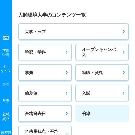
人間環境大学のコンテンツ一覧
大学トップ
オープンキャンパ
学部
学部・学科
ス
学科
オー
キャン
学費
就職・資格
先輩
偏差値
入試
学費
合格発表日
倍率
就職
資格
合格最低点・平均
偏差値