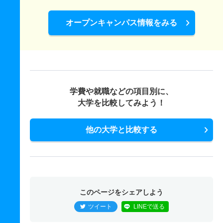
人間・動物行動科学科 一般 共テ Ⅰ期Ｂ方式
オープンキャンパス情報をみる
1人
1.50倍
1.70倍
49人
49人
33人
－
人間・動物行動科学科 一般 ニ Ⅱ期Ａ方式
1人
16倍
19倍
16人
16人
1人
－
人間・動物行動科学科 一般 ニ Ⅱ期Ｂ方式
学費や就職などの項目別に、
1人
11.50倍
19.50倍
23人
23人
2人
－
大学を比較してみよう！
人間・動物行動科学科 推薦 専高総合学科推薦
他の大学と比較する
7人
1.30倍
1.70倍
21人
20人
16人
－
このページをシェアしよう
ツイート
LINEで送る