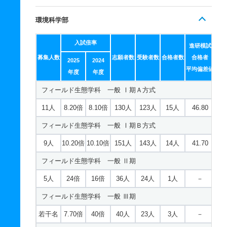
環境科学部
入試倍率
進研模試
募集人数
志願者数
受験者数
合格者数
合格者
2025
2024
平均偏差値
年度
年度
フィールド生態学科 一般 Ⅰ期Ａ方式
11人
8.20倍
8.10倍
130人
123人
15人
46.80
フィールド生態学科 一般 Ⅰ期Ｂ方式
9人
10.20倍
10.10倍
151人
143人
14人
41.70
フィールド生態学科 一般 Ⅱ期
5人
24倍
16倍
36人
24人
1人
－
フィールド生態学科 一般 Ⅲ期
若干名
7.70倍
40倍
40人
23人
3人
－