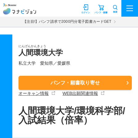
マナビジョン
検索
ログイン
パンフ・願書
【注目!】パンフ請求で2000円分電子図書カードGET
にんげんかんきょう
人間環境大学
私立大学
愛知県／愛媛県
パンフ・願書取り寄せ
オーキャン情報
WEB出願関連情報
人間環境大学/環境科学部/
入試結果（倍率）