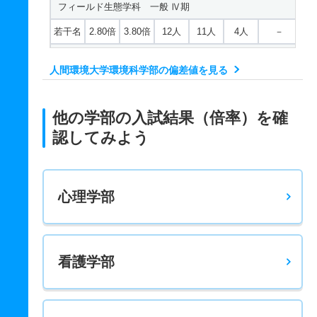
フィールド生態学科 一般 Ⅳ期
若干名
2.80倍
3.80倍
12人
11人
4人
－
フィールド生態学科 一般 共テ Ⅰ期Ａ方式
人間環境大学環境科学部の偏差値を見る
2人
4.50倍
5.50倍
59人
59人
13人
50.60
フィールド生態学科 一般 共テ Ⅰ期Ｂ方式
他の学部の入試結果（倍率）を確
2人
4.70倍
6.50倍
75人
75人
16人
54.40
認してみよう
フィールド生態学科 一般 ニ Ⅱ期Ａ方式
1人
14.50倍
6.50倍
29人
29人
2人
－
心理学部
フィールド生態学科 一般 ニ Ⅱ期Ｂ方式
1人
10倍
7.30倍
40人
40人
4人
－
フィールド生態学科 推薦 専高総合学科推薦
看護学部
10人
2.10倍
2.10倍
52人
51人
24人
－
人間・動物行動科学科 一般 Ⅰ期Ａ方式