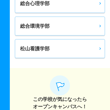
総合心理学部
6人
2.80倍
10.60倍
90人
84人
30人
43.90
人間・動物行動科学科 一般 Ⅰ期Ｂ方式
7人
1.90倍
2.50倍
104人
97人
52人
47
総合環境学部
人間・動物行動科学科 一般 Ⅱ期
2人
2.60倍
6.50倍
21人
13人
5人
－
人間・動物行動科学科 一般 Ⅲ期
​松山看護学部​
若干名
7.50倍
34倍
26人
15人
2人
－
人間・動物行動科学科 一般 Ⅳ期
若干名
1.80倍
6.50倍
8人
7人
4人
－
人間・動物行動科学科 一般 女子スカラシップ
7人
1倍
－
1人
1人
1人
－
この学校が気になったら
人間・動物行動科学科 一般 共テ Ⅰ期Ａ方式
オープンキャンパスへ！
1人
3.20倍
3.30倍
35人
35人
11人
46.50