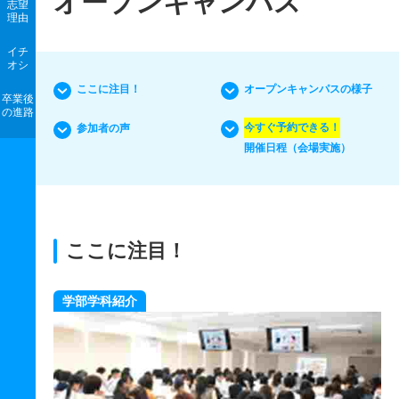
オープンキャンパス
志望
理由
イチ
オシ
ここに注目！
オープンキャンパスの様子
卒業後
の進路
今すぐ予約できる！
参加者の声
開催日程（会場実施）
ここに注目！
個別相談