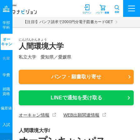
マナビジョン
検索
ログイン
パンフ・願書
【注目!】パンフ請求で2000円分電子図書カードGET
学部
学科
オー
にんげんかんきょう
キャン
人間環境大学
私立大学 愛知県／愛媛県
先輩
学費
パンフ・願書取り寄せ
就職
資格
LINEで通知を受け取る
偏差値
オーキャン情報
WEB出願関連情報
入試
人間環境大学/