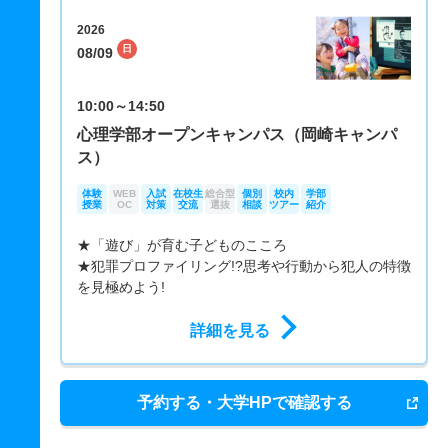
2026
日
08/09
10:00～14:50
心理学部オープンキャンパス（岡崎キャンパ
ス）
体験
WEB
入試
在校生
総合型
個別
校内
学部
授業
OC
対策
交流
選抜
相談
ツアー
紹介
★「遊び」が育む子どものこころ
★犯罪プロファイリング!?思考や行動から犯人の特徴
を見極めよう!
詳細を見る
予約する・大学HPで確認する