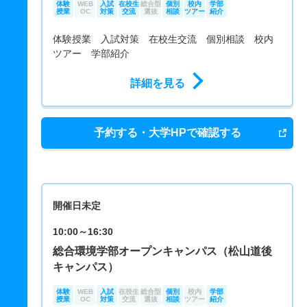
体験
WEB
入試
在校生
総合型
個別
校内
学部
授業
OC
対策
交流
選抜
相談
ツアー
紹介
体験授業 入試対策 在校生交流 個別相談 校内
ツアー 学部紹介
詳細を見る
予約する・大学HPで確認する
開催日未定
10:00～16:30
総合環境学部オープンキャンパス（松山道後
キャンパス）
体験
WEB
入試
在校生
総合型
個別
校内
学部
授業
OC
対策
交流
選抜
相談
ツアー
紹介