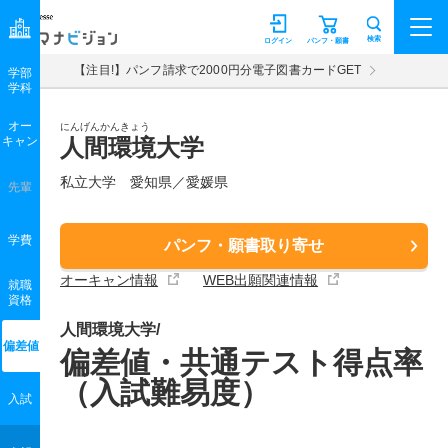
マナビジョン
検索
ログイン
パンフ・願書
【注目!】パンフ請求で2000円分電子図書カードGET
学部
学科
オー
にんげんかんきょう
キャン
人間環境大学
私立大学 愛知県／愛媛県
先輩
学費
パンフ・願書取り寄せ
オーキャン情報
WEB出願関連情報
就職
資格
人間環境大学/
偏差値
偏差値・共通テスト得点率
（入試難易度）
入試