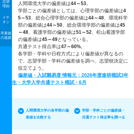
志望
人間環境大学の偏差値は
44～53
。
理由
学部ごとの偏差値としては、心理学部の偏差値は
4
イチ
5～53
、総合心理学部の偏差値は
44～48
、環境科学
オシ
部の偏差値は
44～50
、総合環境学部の偏差値は
45
～48
、看護学部の偏差値は
51～52
、​松山看護学部​
卒業後
の進路
の偏差値は
45～49
となっている。
共通テスト得点率は
47～60%
。
各学部・学科や日程方式により偏差値が異なるの
で、志望学部・学科の偏差値を調べ、志望校決定に
役立てよう。
偏差値・入試難易度 情報元：2026年度進研模試3年
生・大学入学共通テスト模試・6月
人間環境大学の各学部の偏
学部・学科ごとの偏差値・
差値を比較する
共通テスト得点率を調べる