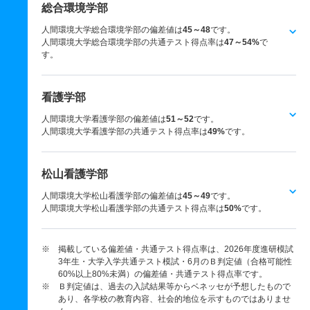
総合環境学部
人間環境大学総合環境学部の偏差値は
45～48
です。
人間環境大学総合環境学部の共通テスト得点率は
47～54%
で
す。
看護学部
人間環境大学看護学部の偏差値は
51～52
です。
人間環境大学看護学部の共通テスト得点率は
49%
です。
​松山看護学部​
人間環境大学​松山看護学部​の偏差値は
45～49
です。
人間環境大学​松山看護学部​の共通テスト得点率は
50%
です。
※ 掲載している偏差値・共通テスト得点率は、2026年度進研模試
3年生・大学入学共通テスト模試・6月のＢ判定値（合格可能性
60%以上80%未満）の偏差値・共通テスト得点率です。
※ Ｂ判定値は、過去の入試結果等からベネッセが予想したもので
あり、各学校の教育内容、社会的地位を示すものではありませ