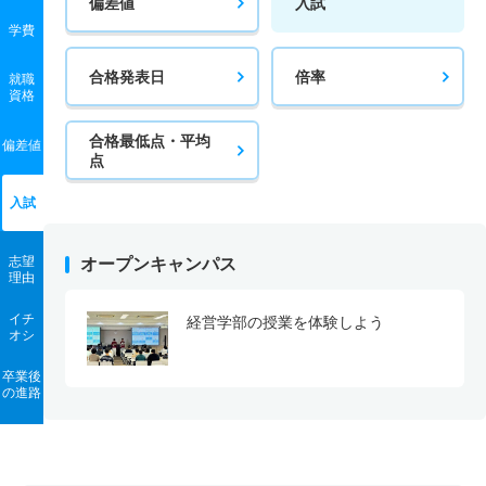
偏差値
入試
学費
合格発表日
倍率
就職
資格
合格最低点・平均
偏差値
点
入試
志望
オープンキャンパス
理由
イチ
経営学部の授業を体験しよう
オシ
卒業後
の進路