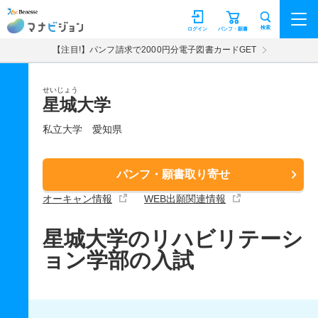
マナビジョン
検索
ログイン
パンフ・願書
【注目!】パンフ請求で2000円分電子図書カードGET
せいじょう
星城大学
私立大学
愛知県
パンフ・願書取り寄せ
オーキャン情報
WEB出願関連情報
星城大学のリハビリテーシ
ョン学部の入試