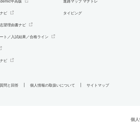
ademic中高版
進路マップ マナトレ
ナビ
タイピング
志望理由書ナビ
ート／入試結果／合格ライン
ナビ
質問と回答
個人情報の取扱いについて
サイトマップ
個人
.