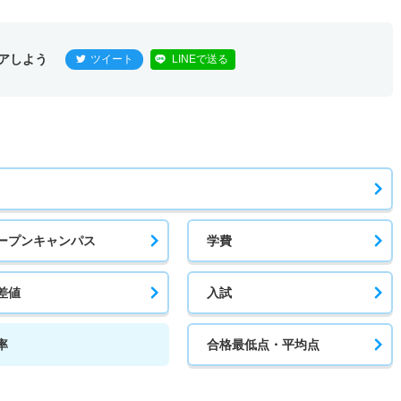
アしよう
ツイート
LINEで送る
ープンキャンパス
学費
差値
入試
率
合格最低点・平均点