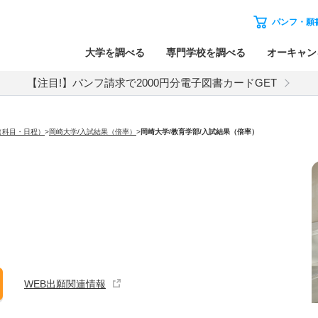
パンフ・願
大学を調べる
専門学校を調べる
オーキャン
【注目!】パンフ請求で2000円分電子図書カードGET
（科目・日程）
>
岡崎大学/入試結果（倍率）
>
岡崎大学
/教育学部/入試結果（倍率）
WEB出願関連情報