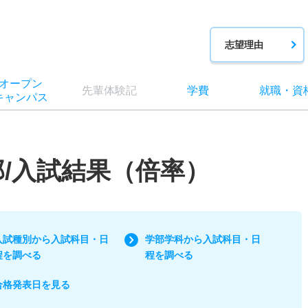
志望理由
オー
プン
先輩
体験記
学費
就職
・
資
キャン
パス
部/入試結果（倍率）
入試種別から入試科目・日
学部学科から入試科目・日
程を調べる
程を調べる
合格発表日を見る