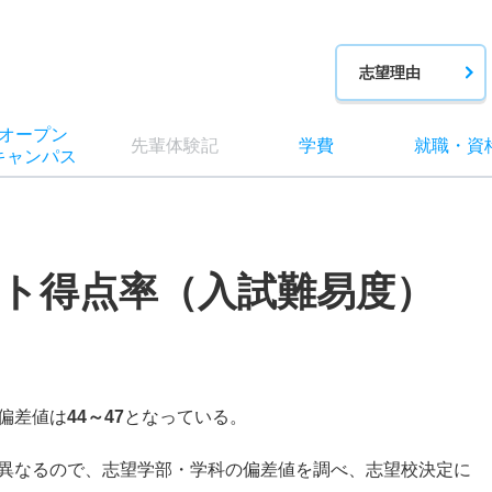
志望理由
オー
プン
先輩
体験記
学費
就職
・
資
キャン
パス
ト得点率（入試難易度）
偏差値は
44～47
となっている。
異なるので、志望学部・学科の偏差値を調べ、志望校決定に