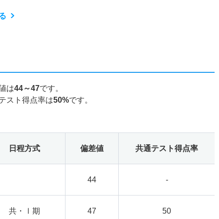
る
値は
44～47
です。
テスト得点率は
50%
です。
日程方式
偏差値
共通テスト得点率
44
-
共・Ⅰ期
47
50