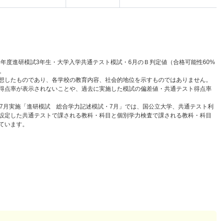
6年度進研模試3年生・大学入学共通テスト模試・6月のＢ判定値（合格可能性60%
。
想したものであり、各学校の教育内容、社会的地位を示すものではありません。
得点率が表示されないことや、過去に実施した模試の偏差値・共通テスト得点率
と7月実施「進研模試 総合学力記述模試・7月」では、国公立大学、共通テスト利
設定した共通テストで課される教科・科目と個別学力検査で課される教科・科目
ています。