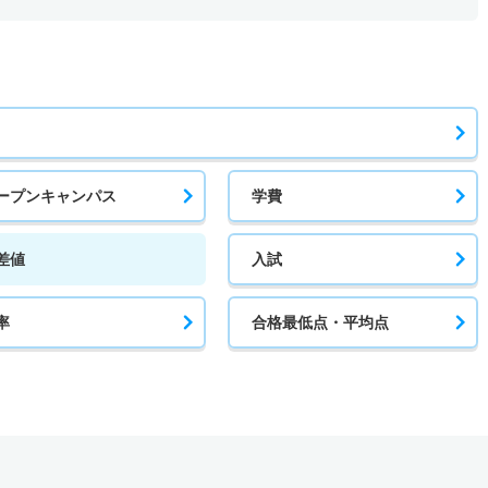
ープンキャンパス
学費
差値
入試
率
合格最低点・平均点