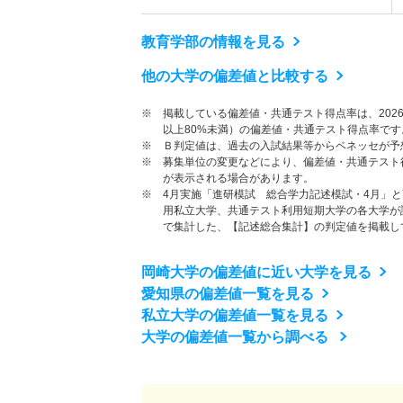
教育学部の情報を見る
他の大学の偏差値と比較する
※ 掲載している偏差値・共通テスト得点率は、202
以上80%未満）の偏差値・共通テスト得点率です
※ Ｂ判定値は、過去の入試結果等からベネッセが予
※ 募集単位の変更などにより、偏差値・共通テスト
が表示される場合があります。
※ 4月実施「進研模試 総合学力記述模試・4月」
用私立大学、共通テスト利用短期大学の各大学が
で集計した、【記述総合集計】の判定値を掲載し
岡崎大学の偏差値に近い大学を見る
愛知県の偏差値一覧を見る
私立大学の偏差値一覧を見る
大学の偏差値一覧から調べる