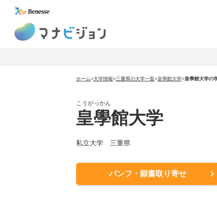
マナビジョン
ホーム
>
大学情報
>
三重県の大学一覧
>
皇學館大学
>
皇學館大学の
こうがっかん
皇學館大学
私立大学 三重県
パンフ・願書取り寄せ