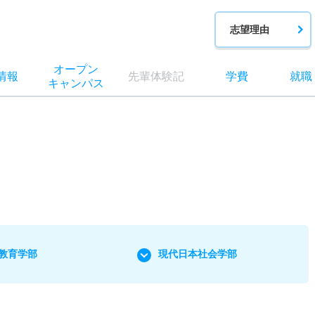
志望理由
オー
プン
情報
先輩
体験記
学費
就職
キャン
パス
教育学部
現代日本社会学部