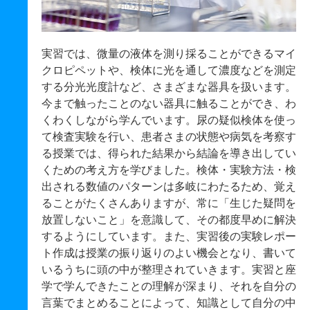
実習では、微量の液体を測り採ることができるマイ
クロピペットや、検体に光を通して濃度などを測定
する分光光度計など、さまざまな器具を扱います。
今まで触ったことのない器具に触ることができ、わ
くわくしながら学んでいます。尿の疑似検体を使っ
て検査実験を行い、患者さまの状態や病気を考察す
る授業では、得られた結果から結論を導き出してい
くための考え方を学びました。検体・実験方法・検
出される数値のパターンは多岐にわたるため、覚え
ることがたくさんありますが、常に「生じた疑問を
放置しないこと」を意識して、その都度早めに解決
するようにしています。また、実習後の実験レポー
ト作成は授業の振り返りのよい機会となり、書いて
いるうちに頭の中が整理されていきます。実習と座
学で学んできたことの理解が深まり、それを自分の
言葉でまとめることによって、知識として自分の中