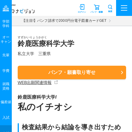
マナビジョン
検索
ログイン
パンフ・願書
【注目!】パンフ請求で2000円分電子図書カードGET
学部
学科
オー
すずかいりょうかがく
キャン
鈴鹿医療科学大学
私立大学 三重県
先輩
学費
パンフ・願書取り寄せ
WEB出願関連情報
就職
資格
鈴鹿医療科学大学/
偏差値
私のイチオシ
入試
検査結果から結論を導き出すため