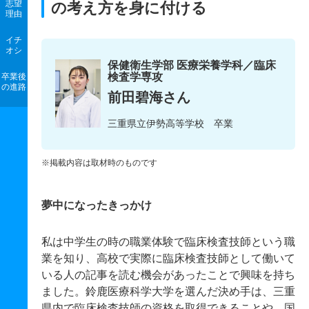
志望
の考え方を身に付ける
理由
イチ
オシ
保健衛生学部 医療栄養学科／臨床
検査学専攻
卒業後
の進路
前田碧海さん
三重県立伊勢高等学校 卒業
※掲載内容は取材時のものです
夢中になったきっかけ
私は中学生の時の職業体験で臨床検査技師という職
業を知り、高校で実際に臨床検査技師として働いて
いる人の記事を読む機会があったことで興味を持ち
ました。鈴鹿医療科学大学を選んだ決め手は、三重
県内で臨床検査技師の資格を取得できることや、国