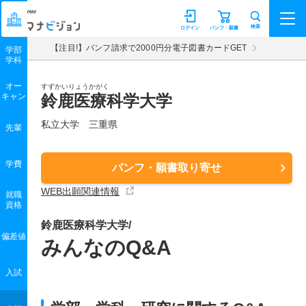
マナビジョン
検索
ログイン
パンフ・願書
【注目!】パンフ請求で2000円分電子図書カードGET
学部
学科
オー
すずかいりょうかがく
キャン
鈴鹿医療科学大学
私立大学 三重県
先輩
学費
パンフ・願書取り寄せ
WEB出願関連情報
就職
資格
鈴鹿医療科学大学/
偏差値
みんなのQ&A
入試