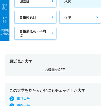
偏差値
入試
志望
理由
合格発表日
倍率
イチ
オシ
卒業後
合格最低点・平均
の進路
点
最近見た大学
この機能をOFF
この大学を見た人が他にもチェックした大学
龍谷大学
摂南大学