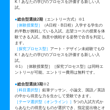
K！あなたの学びのプロセスを評価する新しい入
試。
●
総合型選抜2期
（エントリー方式）※1
［体験授業型］
（
A日程・B日程）入学する学生の
約半数が挑戦している入試。志望コースの授業を体
験できる入試。熱意や挑戦する姿勢で合否を判定し
ます。
［探究プロセス型］
アート・デザイン未経験でもO
K！あなたの学びのプロセスを評価する新しい入
試。
※1）［体験授業型］［探究プロセス型］は同時エ
ントリーが可能。エントリー費用は無料です。
●
総合型選抜3期
※2
［科目選択型］
鉛筆デッサン、小論文、国語／英語
の中から得意な力を生かして受験できます。
［テーマ選択型（オンライン）］
5つの入試方式か
らあなたの得意なものが選択でき、指定提出物とオ