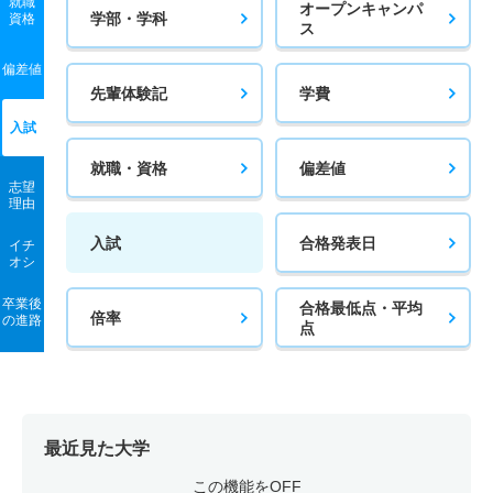
就職
オープンキャンパ
学部・学科
資格
ス
偏差値
先輩体験記
学費
入試
就職・資格
偏差値
志望
理由
入試
合格発表日
イチ
オシ
卒業後
合格最低点・平均
倍率
の進路
点
最近見た大学
この機能をOFF