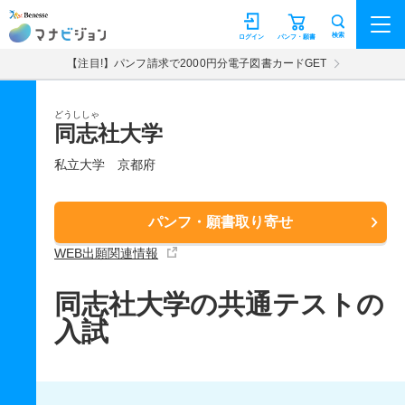
マナビジョン
検索
ログイン
パンフ・願書
【注目!】パンフ請求で2000円分電子図書カードGET
どうししゃ
同志社大学
私立大学
京都府
パンフ・願書取り寄せ
WEB出願関連情報
同志社大学の共通テストの
入試