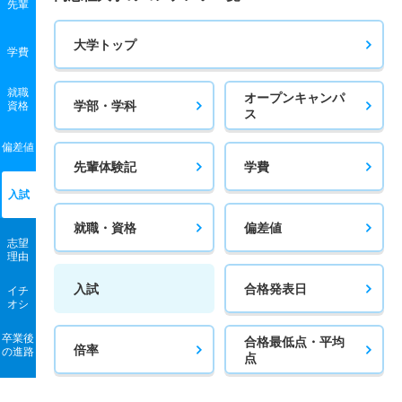
先輩
大学トップ
学費
就職
オープンキャンパ
学部・学科
資格
ス
偏差値
先輩体験記
学費
入試
就職・資格
偏差値
志望
理由
入試
合格発表日
イチ
オシ
卒業後
合格最低点・平均
倍率
の進路
点