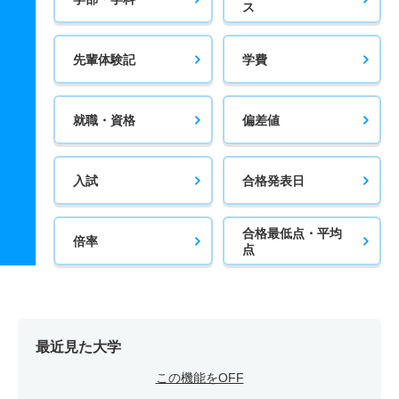
ス
先輩体験記
学費
就職・資格
偏差値
入試
合格発表日
合格最低点・平均
倍率
点
最近見た大学
この機能をOFF