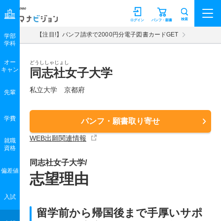
マナビジョン
検索
ログイン
パンフ・願書
【注目!】パンフ請求で2000円分電子図書カードGET
学部
学科
オー
どうししゃじょし
キャン
同志社女子大学
私立大学 京都府
先輩
学費
パンフ・願書取り寄せ
WEB出願関連情報
就職
資格
同志社女子大学/
偏差値
志望理由
入試
留学前から帰国後まで手厚いサポ