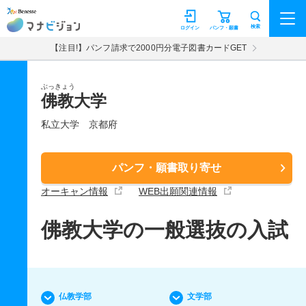
マナビジョン
検索
ログイン
パンフ・願書
【注目!】パンフ請求で2000円分電子図書カードGET
ぶっきょう
佛教大学
私立大学
京都府
パンフ・願書取り寄せ
オーキャン情報
WEB出願関連情報
佛教大学の一般選抜の入試
仏教学部
文学部