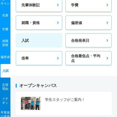
キャン
先輩体験記
学費
先輩
就職・資格
偏差値
学費
入試
合格発表日
就職
資格
合格最低点・平均
偏差値
倍率
点
入試
志望
オープンキャンパス
理由
イチ
学生スタッフがご案内！
オシ
卒業後
の進路