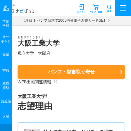
マナビジョン
検索
ログイン
パンフ・願書
【注目!】パンフ請求で2000円分電子図書カードGET
学部
学科
オー
おおさかこうぎょう
キャン
大阪工業大学
私立大学 大阪府
先輩
学費
パンフ・願書取り寄せ
WEB出願関連情報
就職
資格
大阪工業大学/
偏差値
志望理由
入試