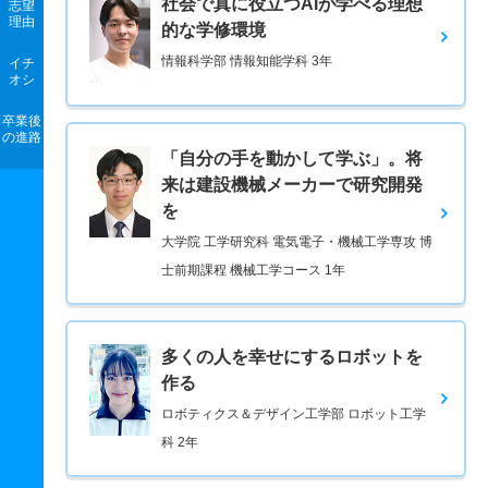
社会で真に役立つAIが学べる理想
志望
理由
的な学修環境
情報科学部 情報知能学科 3年
イチ
オシ
卒業後
の進路
「自分の手を動かして学ぶ」。将
来は建設機械メーカーで研究開発
を
大学院 工学研究科 電気電子・機械工学専攻 博
士前期課程 機械工学コース 1年
多くの人を幸せにするロボットを
作る
ロボティクス＆デザイン工学部 ロボット工学
科 2年