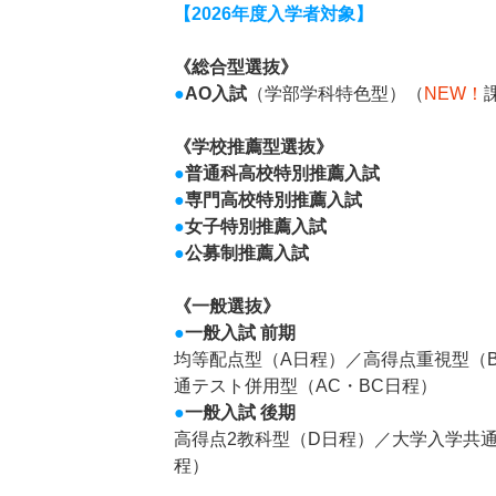
【2026年度入学者対象】
《総合型選抜》
●
AO入試
（学部学科特色型）（
NEW！
《学校推薦型選抜》
●
普通科高校特別推薦入試
●
専門高校特別推薦入試
●
女子特別推薦入試
●
公募制推薦入試
《一般選抜》
●
一般入試 前期
均等配点型（A日程）／高得点重視型（
通テスト併用型（AC・BC日程）
●
一般入試 後期
高得点2教科型（D日程）／大学入学共
程）