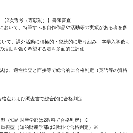
 【2次選考（専願制）】書類審査
において、特筆すべき自作作品や活動等の実績がある者を多
おいて、課外活動に積極的・継続的に取り組み、本学入学後も
の活動を強く希望する者を多面的に評価
試は、適性検査と面接等で総合的に合格判定（英語等の資格
資格点および調査書で総合的に合格判定
点型（知的財産学部は2教科で合格判定）※
点重視型（知的財産学部は2教科で合格判定）※