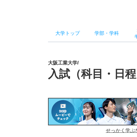
大学トップ
学部
・
学科
大阪工業大学/
入試（科目・日程
せっかく学ぶ