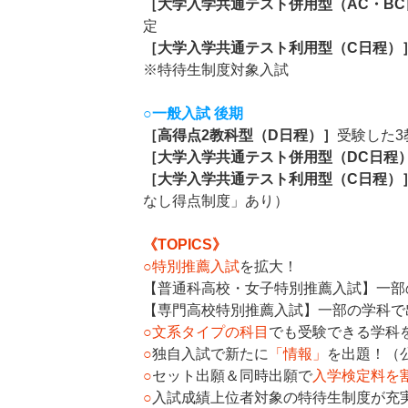
［大学入学共通テスト併用型（AC・BC
定
［大学入学共通テスト利用型（C日程）
※特待生制度対象入試
○一般入試 後期
［高得点2教科型（D日程）］
受験した3
［大学入学共通テスト併用型（DC日程
［大学入学共通テスト利用型（C日程）
なし得点制度」あり）
《TOPICS》
○
特別推薦入試
を拡大！
【普通科高校・女子特別推薦入試】一部
【専門高校特別推薦入試】一部の学科で
○
文系タイプの科目
でも受験できる学科
○
独自入試で新たに
「情報」
を出題！（
○
セット出願＆同時出願で
入学検定料を
○
入試成績上位者対象の特待生制度が充