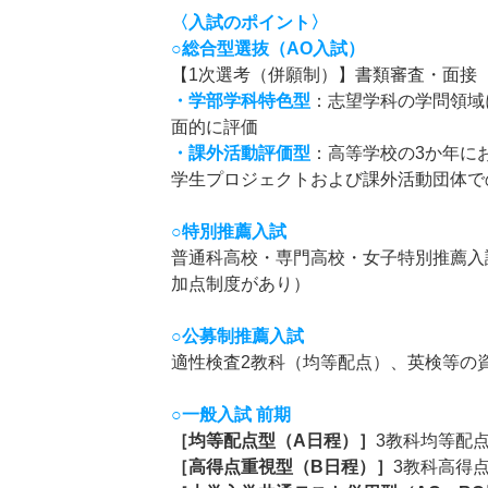
〈入試のポイント〉
○総合型選抜（AO入試）
【1次選考（併願制）】書類審査・面接
・
学部学科特色型
：志望学科の学問領域
面的に評価
・
課外活動評価型
：高等学校の3か年に
学生プロジェクトおよび課外活動団体で
○特別推薦入試
普通科高校・専門高校・女子特別推薦入
加点制度があり）
○公募制推薦入試
適性検査2教科（均等配点）、英検等の
○一般入試 前期
［均等配点型（A日程）］
3教科均等配
［高得点重視型（B日程）］
3教科高得