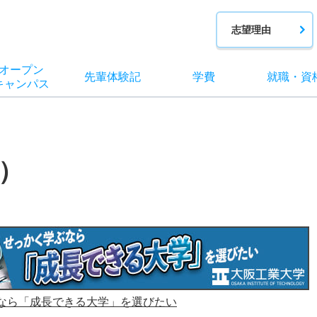
志望理由
オー
プン
先輩
体験記
学費
就職
・
資
キャン
パス
）
なら「成長できる大学」を選びたい