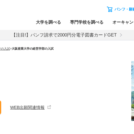
パンフ・願
大学を調べる
専門学校を調べる
オーキャン
【注目!】パンフ請求で2000円分電子図書カードGET
学
の入試
>
大阪産業大学
の
経営学部の入試
WEB出願関連情報