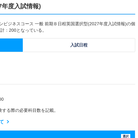
7年度入試情報)
ビジネスコース 一般 前期Ｂ日程英国選択型(2027年度入試情報)の個
計：200となっている。
入試日程
0
験する際の必要科目数を記載。
て
選択