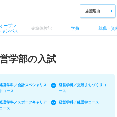
志望理由
オー
プン
先輩
体験記
学費
就職
・
資
キャン
パス
営学部の入試
経営学科／会計スペシャリス
経営学科／交通まちづくりコ
トコース
ース
経営学科／スポーツキャリア
経営学科／経営学コース
コース