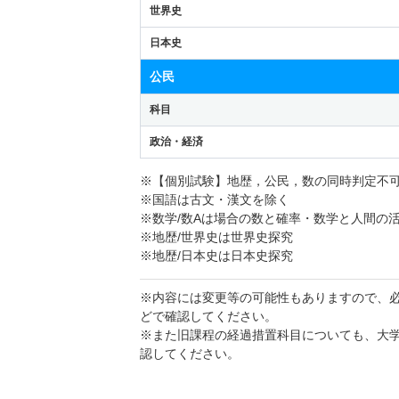
世界史
日本史
公民
科目
政治・経済
※【個別試験】地歴，公民，数の同時判定不
※国語は古文・漢文を除く
※数学/数Aは場合の数と確率・数学と人間の
※地歴/世界史は世界史探究
※地歴/日本史は日本史探究
※内容には変更等の可能性もありますので、
どで確認してください。
※また旧課程の経過措置科目についても、大
認してください。