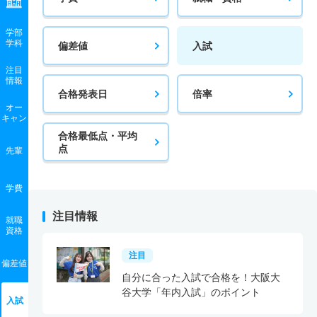
学部
学科
偏差値
入試
注目
情報
合格発表日
倍率
オー
キャン
合格最低点・平均
点
先輩
学費
注目情報
就職
資格
注目
偏差値
自分に合った入試で合格を！大阪大
谷大学「年内入試」のポイント
入試