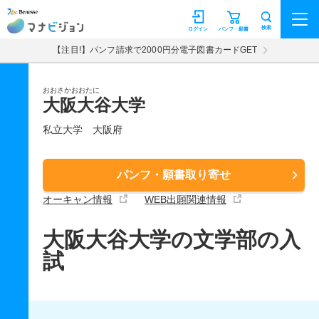
マナビジョン
検索
ログイン
パンフ・願書
【注目!】パンフ請求で2000円分電子図書カードGET
おおさかおおたに
大阪大谷大学
私立大学
大阪府
パンフ・願書取り寄せ
オーキャン情報
WEB出願関連情報
大阪大谷大学の文学部の入
試