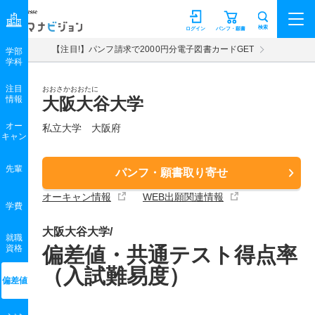
マナビジョン
検索
ログイン
パンフ・願書
【注目!】パンフ請求で2000円分電子図書カードGET
学部
学科
注目
おおさかおおたに
情報
大阪大谷大学
オー
私立大学 大阪府
キャン
先輩
パンフ・願書取り寄せ
オーキャン情報
WEB出願関連情報
学費
大阪大谷大学/
就職
資格
偏差値・共通テスト得点率
（入試難易度）
偏差値