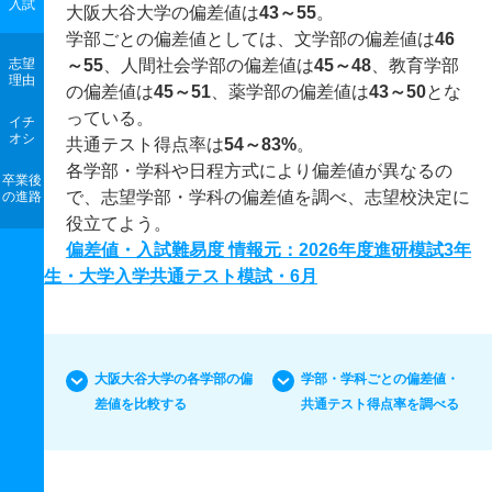
入試
大阪大谷大学の偏差値は
43～55
。
学部ごとの偏差値としては、文学部の偏差値は
46
志望
～55
、人間社会学部の偏差値は
45～48
、教育学部
理由
の偏差値は
45～51
、薬学部の偏差値は
43～50
とな
っている。
イチ
オシ
共通テスト得点率は
54～83%
。
各学部・学科や日程方式により偏差値が異なるの
卒業後
で、志望学部・学科の偏差値を調べ、志望校決定に
の進路
役立てよう。
偏差値・入試難易度 情報元：2026年度進研模試3年
生・大学入学共通テスト模試・6月
大阪大谷大学の各学部の偏
学部・学科ごとの偏差値・
差値を比較する
共通テスト得点率を調べる