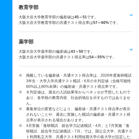
教育学部
大阪大谷大学教育学部の偏差値は
45～51
です。
大阪大谷大学教育学部の共通テスト得点率は
57～60%
です。
薬学部
大阪大谷大学薬学部の偏差値は
43～50
です。
大阪大谷大学薬学部の共通テスト得点率は
54～55%
です。
※ 掲載している偏差値・共通テスト得点率は、2026年度進研模試
3年生・大学入学共通テスト模試・6月のＢ判定値（合格可能性
60%以上80%未満）の偏差値・共通テスト得点率です。
※ Ｂ判定値は、過去の入試結果等からベネッセが予想したもので
あり、各学校の教育内容、社会的地位を示すものではありませ
ん。
※ 募集単位の変更などにより、偏差値・共通テスト得点率が表示
されないことや、過去に実施した模試の偏差値・共通テスト得
点率が表示される場合があります。
※ 4月実施「進研模試 総合学力記述模試・4月」と7月実施「進
研模試 総合学力記述模試・7月」では、国公立大学、共通テス
ト利用私立大学、共通テスト利用短期大学の各大学が設定した