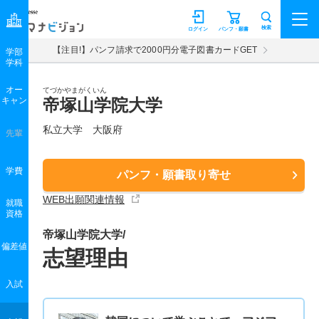
マナビジョン
検索
ログイン
パンフ・願書
【注目!】パンフ請求で2000円分電子図書カードGET
学部
学科
オー
てづかやまがくいん
キャン
帝塚山学院大学
私立大学 大阪府
先輩
学費
パンフ・願書取り寄せ
WEB出願関連情報
就職
資格
帝塚山学院大学/
偏差値
志望理由
入試