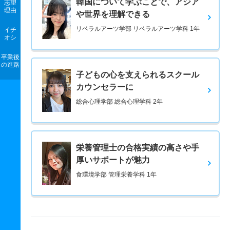
韓国について学ぶことで、アジア
志望
理由
や世界を理解できる
リベラルアーツ学部 リベラルアーツ学科 1年
イチ
オシ
卒業後
の進路
子どもの心を支えられるスクール
カウンセラーに
総合心理学部 総合心理学科 2年
栄養管理士の合格実績の高さや手
厚いサポートが魅力
食環境学部 管理栄養学科 1年