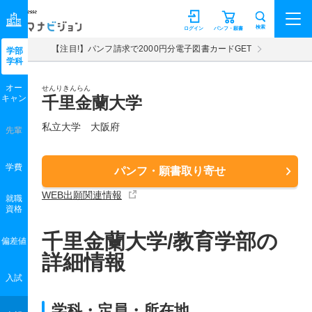
マナビジョン
検索
ログイン
パンフ・願書
【注目!】パンフ請求で2000円分電子図書カードGET
学部
学科
オー
せんりきんらん
キャン
千里金蘭大学
私立大学 大阪府
先輩
学費
パンフ・願書取り寄せ
WEB出願関連情報
就職
資格
千里金蘭大学/教育学部の
偏差値
詳細情報
入試
学科・定員・所在地