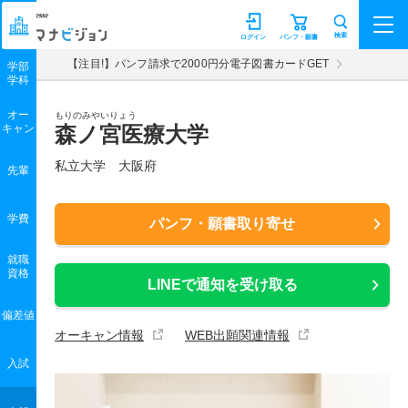
マナビジョン
検索
ログイン
パンフ・願書
【注目!】パンフ請求で2000円分電子図書カードGET
学部
学科
オー
もりのみやいりょう
キャン
森ノ宮医療大学
私立大学 大阪府
先輩
学費
パンフ・願書取り寄せ
就職
資格
LINEで通知を受け取る
偏差値
オーキャン情報
WEB出願関連情報
入試