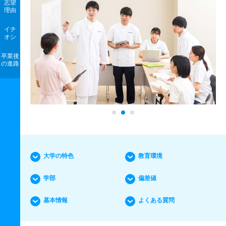
志望
理由
イチ
オシ
卒業後
の進路
大学の特色
教育環境
学部
偏差値
基本情報
よくある質問