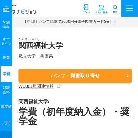
マナビジョン
検索
ログイン
パンフ・願書
【注目!】パンフ請求で2000円分電子図書カードGET
学部
学科
オー
かんさいふくし
キャン
関西福祉大学
私立大学 兵庫県
先輩
学費
パンフ・願書取り寄せ
WEB出願関連情報
就職
資格
関西福祉大学/
偏差値
学費（初年度納入金）・奨
学金
入試