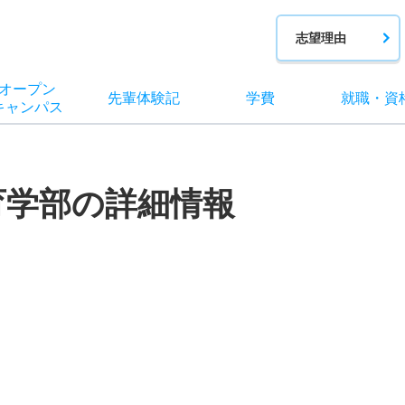
志望理由
オー
プン
先輩
体験記
学費
就職
・
資
キャン
パス
育学部の詳細情報