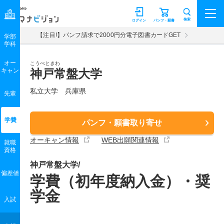
マナビジョン
検索
ログイン
パンフ・願書
【注目!】パンフ請求で2000円分電子図書カードGET
学部
学科
オー
こうべときわ
キャン
神戸常盤大学
私立大学 兵庫県
先輩
学費
パンフ・願書取り寄せ
オーキャン情報
WEB出願関連情報
就職
資格
神戸常盤大学/
偏差値
学費（初年度納入金）・奨
学金
入試