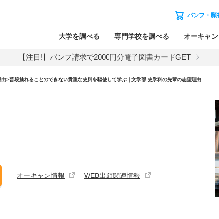
パンフ・願
大学を調べる
専門学校を調べる
オーキャン
【注目!】パンフ請求で2000円分電子図書カードGET
理由
>
普段触れることのできない貴重な史料を駆使して学ぶ｜文学部 史学科の先輩の志望理由
オーキャン情報
WEB出願関連情報