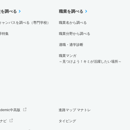
校を調べる
職業を調べる
キャンパスを調べる（専門学校）
職業名から調べる
界特集
職業分野から調べる
適職・適学診断
職業マンガ
～見つけよう！キミが活躍したい場所～
ademic中高版
進路マップ マナトレ
ナビ
タイピング