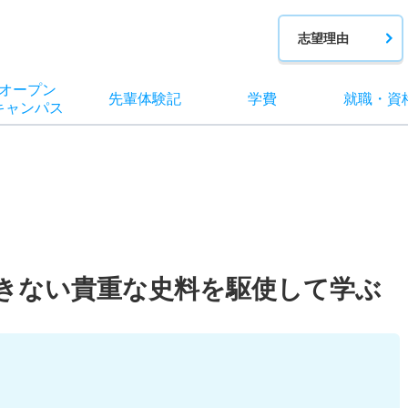
志望理由
オー
プン
先輩
体験記
学費
就職
・
資
キャン
パス
きない貴重な史料を駆使して学ぶ