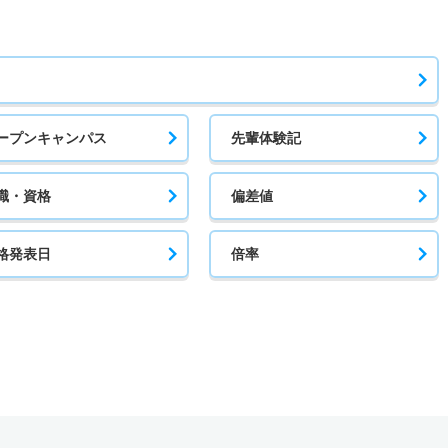
ープンキャンパス
先輩体験記
職・資格
偏差値
格発表日
倍率