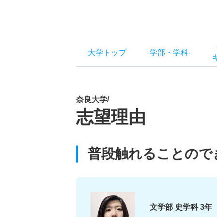
大学トップ
学部
・
学科
奈良大学/
志望理由
普段触れることので
文学部 史学科 3年