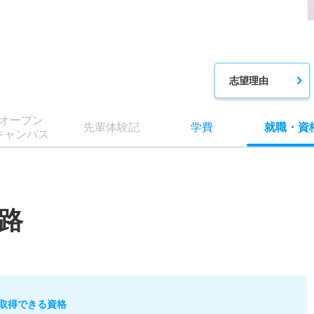
志望理由
オー
プン
先輩
体験記
学費
就職
・
資
キャン
パス
路
取得できる資格