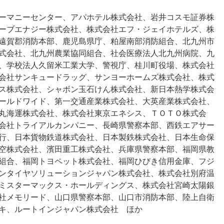
ーマニーセンター、アパホテル株式会社、岩井コスモ証券株
ーブエナジー株式会社、株式会社エフ・ジェイホテルズ、株
遠賀郡消防本部、鹿児島県庁、粕屋南部消防組合、北九州市
式会社、北九州農業協同組合、社会医療法人北九州病院、九
、学校法人久留米工業大学、警視庁、桂川町役場、株式会社
会社サンキュードラッグ、サンヨーホームズ株式会社、株式
ス株式会社、シャボン玉石けん株式会社、新日本熱学株式会
ールドワイド、第一交通産業株式会社、大英産業株式会社、
丸海運株式会社、株式会社東京エネシス、ＴＯＴＯ株式会
会社トライアルカンパニー、長崎県警察本部、西鉄エアサー
行、日本貨物鉄道株式会社、日本製鉄株式会社、日本生命保
空株式会社、濱田重工株式会社、兵庫県警察本部、福岡県教
組合、福岡トヨペット株式会社、福岡ひびき信用金庫、フジ
ンタイヤソリューションジャパン株式会社、株式会社別府温
ミスターマックス・ホールディングス、株式会社宮崎太陽銀
社メモリード、山口県警察本部、山口市消防本部、陸上自衛
キ、ルートインジャパン株式会社 ほか