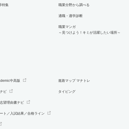
界特集
職業分野から調べる
適職・適学診断
職業マンガ
～見つけよう！キミが活躍したい場所～
ademic中高版
進路マップ マナトレ
ナビ
タイピング
志望理由書ナビ
ート／入試結果／合格ライン