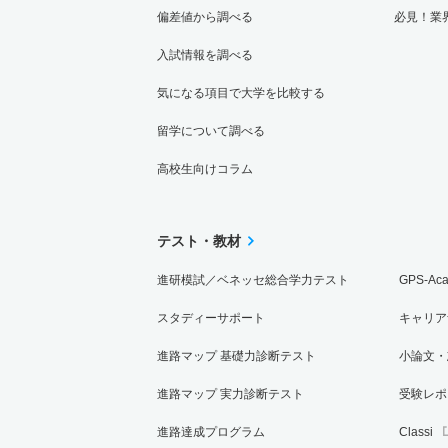
偏差値から調べる
必見！業
入試情報を調べる
気になる項目で大学を比較する
留学について調べる
高校生向けコラム
テスト・教材
進研模試／ベネッセ総合学力テスト
GPS-Ac
スタディーサポート
キャリア
進路マップ 基礎力診断テスト
小論文・
進路マップ 実力診断テスト
受験レポ
進路達成プログラム
Classi