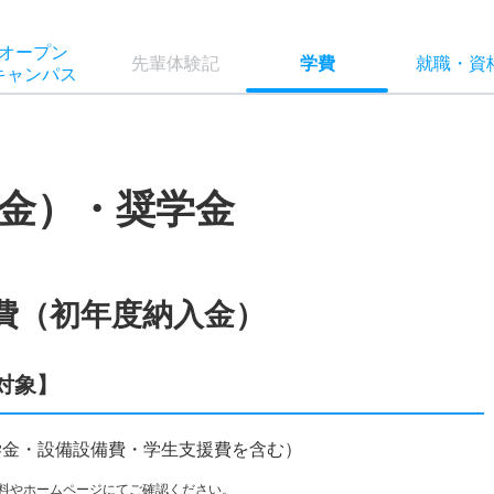
オー
プン
先輩
体験記
学費
就職
・
資
キャン
パス
金）・奨学金
費（初年度納入金）
対象】
入学金・設備設備費・学生支援費を含む）
料やホームページにてご確認ください。