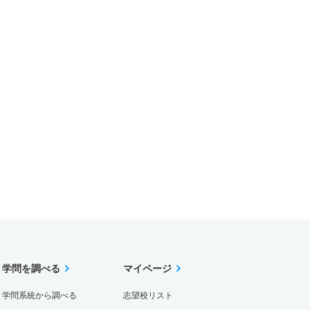
学問を調べる
マイページ
学問系統から調べる
志望校リスト