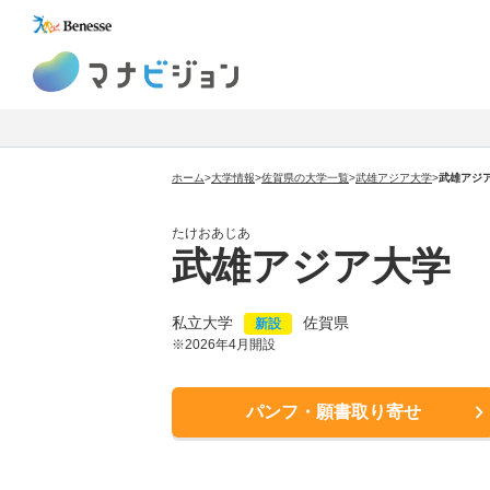
マナビジョン
ホーム
>
大学情報
>
佐賀県の大学一覧
>
武雄アジア大学
>
武雄アジ
たけおあじあ
武雄アジア大学
私立大学
佐賀県
新設
※2026年4月開設
パンフ・願書取り寄せ