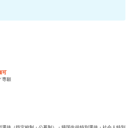
願可
／専願
型選抜（指定校制・公募制）・帰国生徒特別選抜・社会人特別