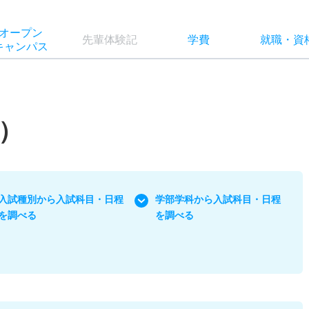
オー
プン
先輩
体験記
学費
就職
・
資
キャン
パス
）
入試種別から入試科目・日程
学部学科から入試科目・日程
を調べる
を調べる