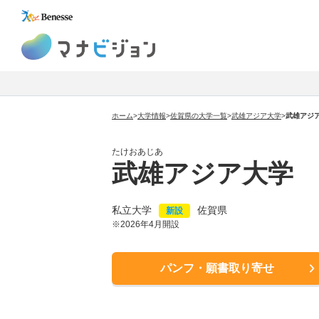
マナビジョン
ホーム
>
大学情報
>
佐賀県の大学一覧
>
武雄アジア大学
>
武雄アジ
たけおあじあ
武雄アジア大学
私立大学
佐賀県
新設
※2026年4月開設
パンフ・願書取り寄せ