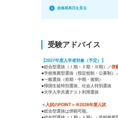
合格発表日を見る
受験アドバイス
【2027年度入学者対象（予定）】
●総合型選抜（Ⅰ期・Ⅱ期・Ⅲ期）／
併
●学校推薦型選抜（指定校制・公募制）
●一般選抜（前期・中期・後期）
●帰国生徒特別選抜、社会人特別選抜
●大学入学共通テスト利用選抜
＜入試のPOINT＞※2026年度入試
●総合型選抜は併願可能。
●総合型選抜（Ⅰ期・Ⅱ期）・学校推薦