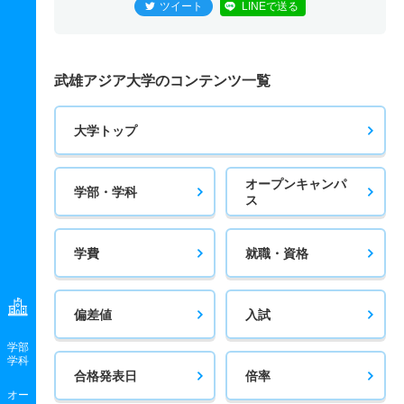
ツイート
LINEで送る
武雄アジア大学のコンテンツ一覧
大学トップ
オープンキャンパ
学部・学科
ス
学費
就職・資格
偏差値
入試
学部
学科
合格発表日
倍率
オー