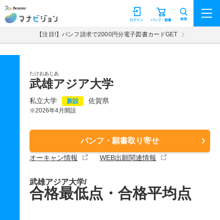
マナビジョン
検索
ログイン
パンフ・願書
【注目!】パンフ請求で2000円分電子図書カードGET
たけおあじあ
武雄アジア大学
私立大学
佐賀県
新設
※2026年4月開設
パンフ・願書取り寄せ
オーキャン情報
WEB出願関連情報
武雄アジア大学/
合格最低点・合格平均点