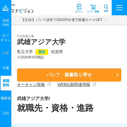
マナビジョン
検索
ログイン
パンフ・願書
【注目!】パンフ請求で2000円分電子図書カードGET
学部
学科
オー
たけおあじあ
キャン
武雄アジア大学
私立大学
佐賀県
新設
先輩
※2026年4月開設
学費
パンフ・願書取り寄せ
就職
オーキャン情報
WEB出願関連情報
資格
偏差値
武雄アジア大学/
就職先・資格・進路
入試