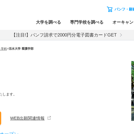
パンフ・願
大学を調べる
専門学校を調べる
オーキャン
【注目!】パンフ請求で2000円分電子図書カードGET
・学科
>
活水大学 看護学部
いたします。
WEB出願関連情報