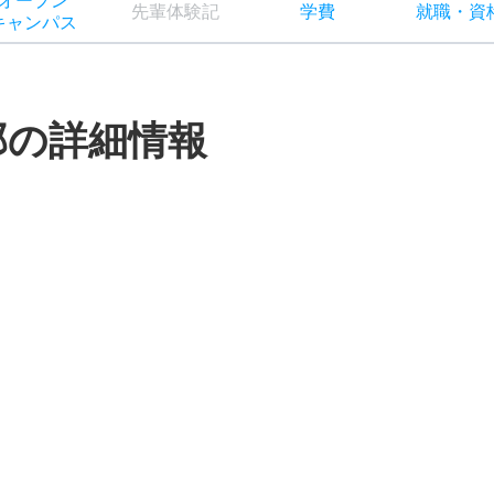
オー
プン
先輩
体験記
学費
就職
・
資
キャン
パス
部の詳細情報