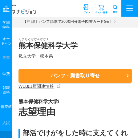
マナビジョン
検索
ログイン
パンフ・願書
【注目!】パンフ請求で2000円分電子図書カードGET
学部
学科
オー
くまもとほけんかがく
キャン
熊本保健科学大学
私立大学 熊本県
先輩
学費
パンフ・願書取り寄せ
WEB出願関連情報
就職
資格
熊本保健科学大学/
偏差値
志望理由
入試
部活でけがをした時に支えてくれ