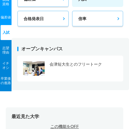
資格
偏差値
合格発表日
倍率
入試
志望
オープンキャンパス
理由
イチ
会津短大生とのフリートーク
オシ
卒業後
の進路
最近見た大学
この機能をOFF