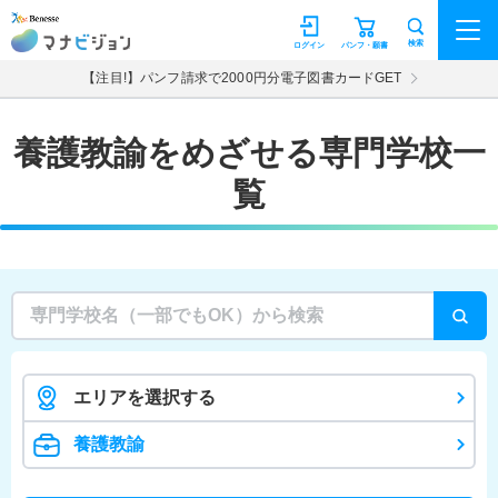
マナビジョン
検索
ログイン
パンフ・願書
【注目!】パンフ請求で2000円分電子図書カードGET
養護教諭をめざせる専門学校一
覧
エリアを選択する
養護教諭