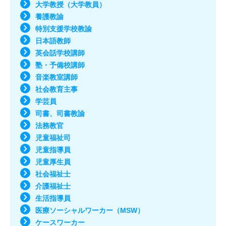
大学教授（大学教員）
養護教諭
特別支援学校教諭
日本語教師
英会話学校講師
塾・予備校講師
音楽教室講師
社会教育主事
学芸員
司書、司書教諭
法務教官
児童福祉司
児童指導員
児童厚生員
社会福祉士
介護福祉士
生活指導員
医療ソーシャルワーカー（MSW）
ケースワーカー