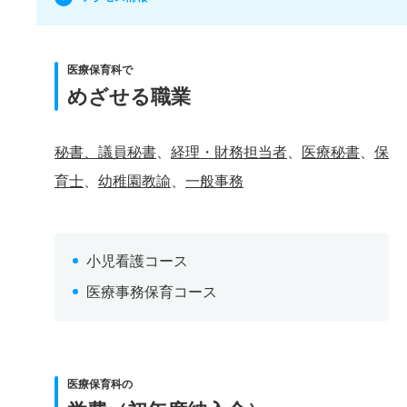
医療保育科で
めざせる職業
秘書、議員秘書
、
経理・財務担当者
、
医療秘書
、
保
育士
、
幼稚園教諭
、
一般事務
小児看護コース
医療事務保育コース
医療保育科の