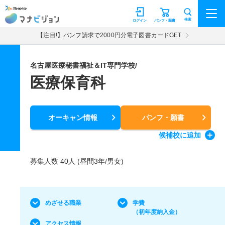
マナビジョン
検索
ログイン
パンフ・願書
【注目!】パンフ請求で2000円分電子図書カードGET
名古屋医療秘書福祉＆IT専門学校/
医療保育科
オーキャン情報
パンフ・願書
候補校
に追加
募集人数 40人 (昼間3年/男女)
めざせる職業
学費
（初年度納入金）
アクセス情報