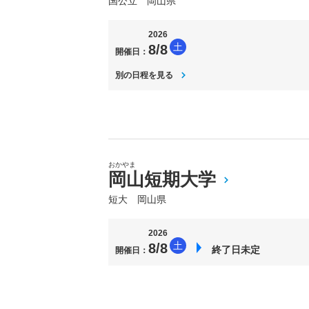
国公立 岡山県
2026
土
8/8
開催日：
別の日程を見る
おかやま
岡山短期大学
短大 岡山県
2026
土
8/8
終了日未定
開催日：