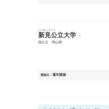
にいみこうりつ
新見公立大学
国公立 岡山県
通年開催
開催日：