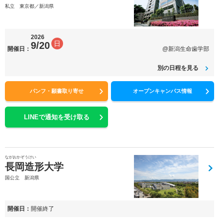
私立 東京都／新潟県
2026
日
9/20
開催日：
@新潟生命歯学部
別の日程を見る
パンフ・願書取り寄せ
オープンキャンパス情報
LINEで通知を受け取る
ながおかぞうけい
長岡造形大学
国公立 新潟県
開催日：
開催終了