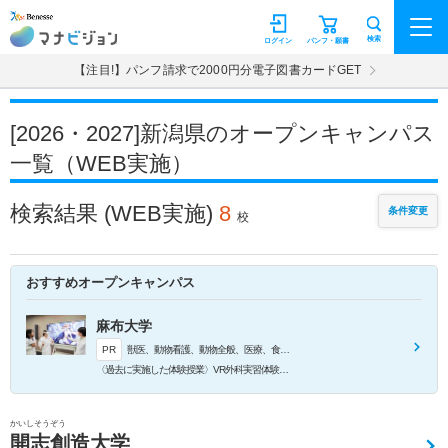
マナビジョン
検索
ログイン
パンフ・願書
【注目!】パンフ請求で2000円分電子図書カードGET
[2026・2027]新潟県のオープンキャンパス
一覧（WEB実施）
検索結果
(WEB実施)
8
条件変更
校
おすすめオープンキャンパス
麻布大学
PR
獣医、動物看護、動物全般、医療、食品、環境のそれぞれの学びを体感できる体験授業を実施します。
〈過去に実施した体験授業〉VR外科実習体験、LAVEC（産業動物臨床教育センター）施設体験、生化学実習（エコー）体験、動物工学実習体験 など
かいしそうぞう
開志創造大学