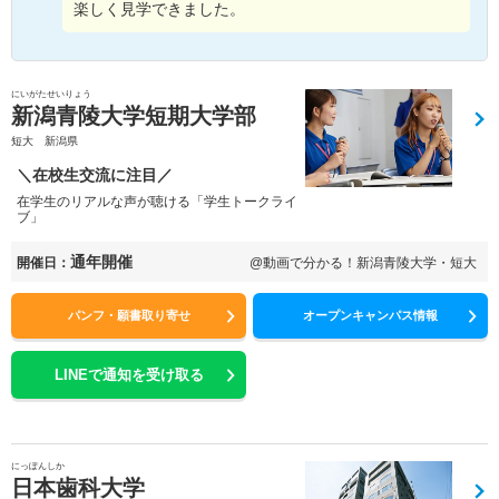
楽しく見学できました。
にいがたせいりょう
新潟青陵大学短期大学部
短大 新潟県
＼在校生交流に注目／
在学生のリアルな声が聴ける「学生トークライ
ブ」
通年開催
開催日：
@動画で分かる！新潟青陵大学・短大
パンフ・願書取り寄せ
オープンキャンパス情報
LINEで通知を受け取る
にっぽんしか
日本歯科大学