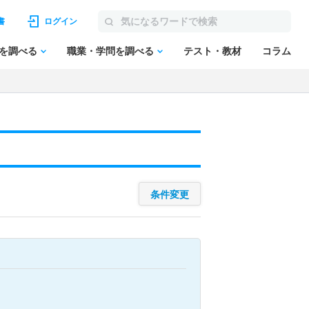
書
ログイン
を調べる
職業・学問を調べる
テスト・教材
コラム
条件変更