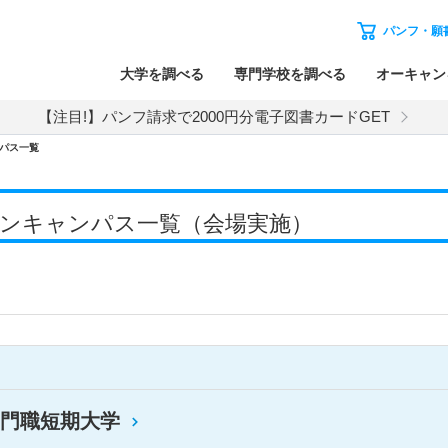
パンフ・願
大学を調べる
専門学校を調べる
オーキャン
【注目!】パンフ請求で2000円分電子図書カードGET
パス一覧
オープンキャンパス一覧（会場実施）
門職短期大学