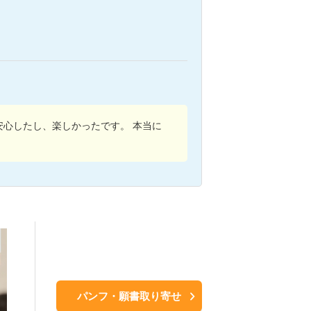
心したし、楽しかったです。 本当に
パンフ・願書取り寄せ