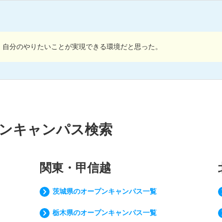
、自分のやりたいことが実現できる環境だと思った。
ンキャンパス検索
関東・甲信越
茨城県のオープンキャンパス一覧
栃木県のオープンキャンパス一覧