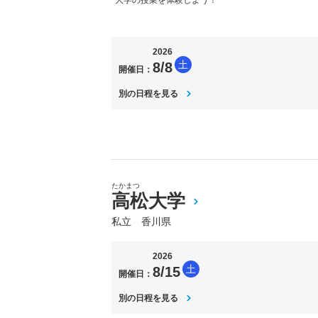
大学の授業を体験しよう！
2026
土
8/8
開催日：
別の日程を見る
たかまつ
高松大学
私立 香川県
2026
土
8/15
開催日：
別の日程を見る