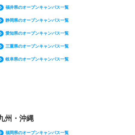
福井県のオープンキャンパス一覧
静岡県のオープンキャンパス一覧
愛知県のオープンキャンパス一覧
三重県のオープンキャンパス一覧
岐阜県のオープンキャンパス一覧
九州・沖縄
福岡県のオープンキャンパス一覧