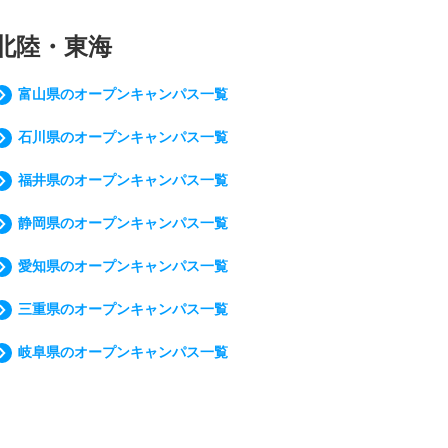
北陸・東海
富山県のオープンキャンパス一覧
石川県のオープンキャンパス一覧
福井県のオープンキャンパス一覧
静岡県のオープンキャンパス一覧
愛知県のオープンキャンパス一覧
三重県のオープンキャンパス一覧
岐阜県のオープンキャンパス一覧