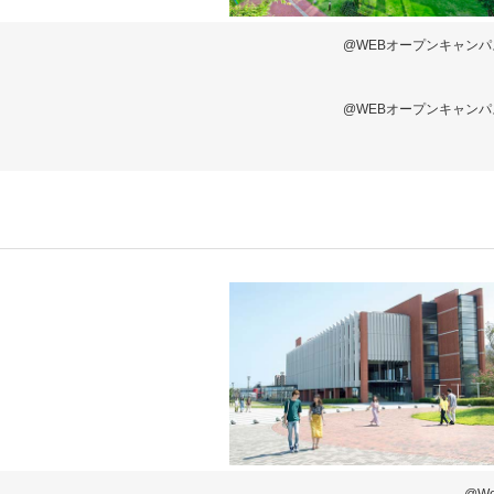
@WEBオープンキャンパ
@WEBオープンキャンパ