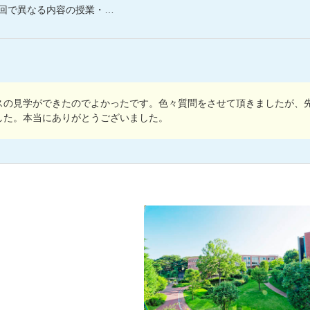
を体験できます。どのような環境で学べるのか確かめてみてください。
スの見学ができたのでよかったです。色々質問をさせて頂きましたが、
した。本当にありがとうございました。