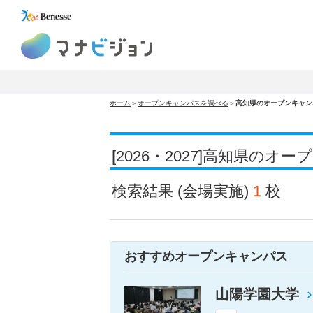
マナビジョン
ホーム
＞
オープンキャンパスを調べる
＞
高知県のオープンキャン
[2026・2027]高知県の
検索結果
(会場実施)
1
校
おすすめオープンキャンパス
山陽学園大学