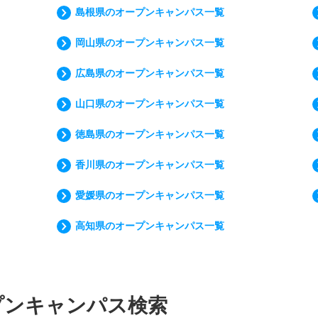
島根県のオープンキャンパス一覧
岡山県のオープンキャンパス一覧
広島県のオープンキャンパス一覧
山口県のオープンキャンパス一覧
徳島県のオープンキャンパス一覧
香川県のオープンキャンパス一覧
愛媛県のオープンキャンパス一覧
高知県のオープンキャンパス一覧
プンキャンパス検索