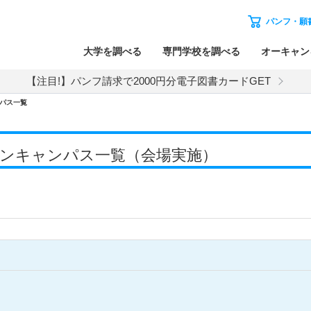
パンフ・願
大学を調べる
専門学校を調べる
オーキャン
【注目!】パンフ請求で2000円分電子図書カードGET
パス一覧
オープンキャンパス一覧（会場実施）