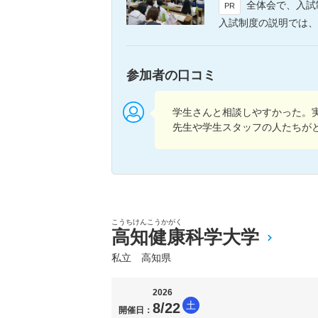
全体会で、入試制度と
PR
入試制度の説明では、本学の入
参加者の口コミ
学生さんと相談しやすかった。
先生や学生スタッフの人たちが
こうちけんこうかがく
高知健康科学大学
私立 高知県
2026
土
8/22
開催日：