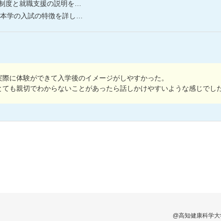
就職支援の説明を行っています。
試の特徴を詳しく説明しています。
実際に体験ができて入学後のイメージがしやすかった。
とても親切でわからないことがあったら話しかけやすいような感じでし
@高知健康科学大