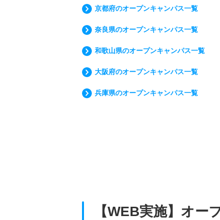
京都府のオープンキャンパス一覧
奈良県のオープンキャンパス一覧
和歌山県のオープンキャンパス一覧
大阪府のオープンキャンパス一覧
兵庫県のオープンキャンパス一覧
【WEB実施】
オー