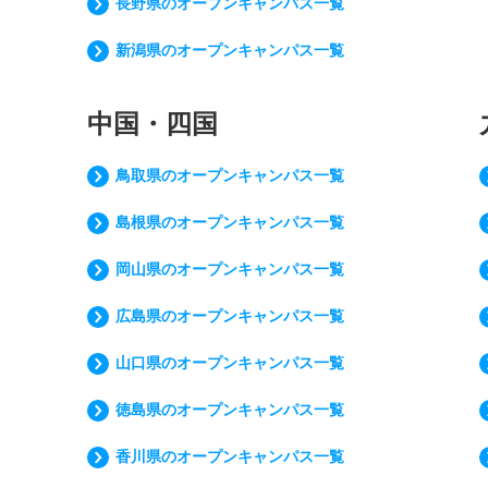
長野県のオープンキャンパス一覧
新潟県のオープンキャンパス一覧
中国・四国
鳥取県のオープンキャンパス一覧
島根県のオープンキャンパス一覧
岡山県のオープンキャンパス一覧
広島県のオープンキャンパス一覧
山口県のオープンキャンパス一覧
徳島県のオープンキャンパス一覧
香川県のオープンキャンパス一覧