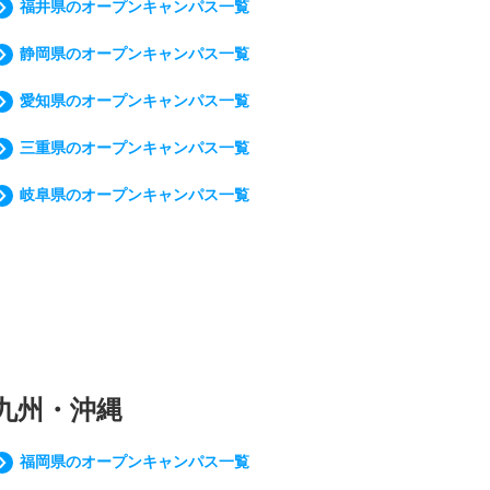
福井県のオープンキャンパス一覧
静岡県のオープンキャンパス一覧
愛知県のオープンキャンパス一覧
三重県のオープンキャンパス一覧
岐阜県のオープンキャンパス一覧
九州・沖縄
福岡県のオープンキャンパス一覧