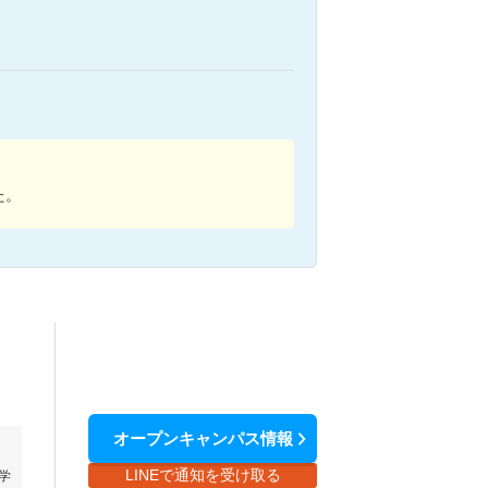
た。
オープンキャンパス情報
LINEで通知を受け取る
学