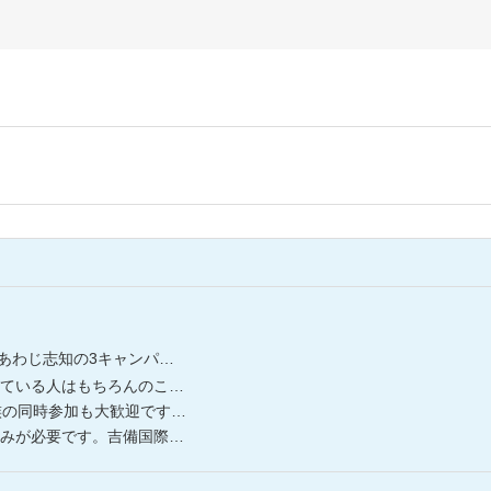
パスを会場に、オープンキャンパスを開催しています。
ている人や参加したい学科が決まっていない人も是非ご参加ください！
の同時参加も大歓迎です！！
際大学Webサイトからご参加をお申込みください。