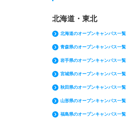
北海道・東北
北海道のオープンキャンパス一覧
青森県のオープンキャンパス一覧
岩手県のオープンキャンパス一覧
宮城県のオープンキャンパス一覧
秋田県のオープンキャンパス一覧
山形県のオープンキャンパス一覧
福島県のオープンキャンパス一覧