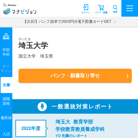
マナビジョン
検索
ログイン
パンフ・願書
【注目!】パンフ請求で2000円分電子図書カードGET
さいたま
埼玉大学
学部
学科
国立大学
埼玉県
オー
キャン
パンフ・願書取り寄せ
先輩
就職
資格
一般選抜対策レポート
偏差値
埼玉大
教育学部
2022年度
学校教育教員養成学科
入試
YO 先輩のレポート