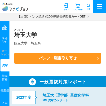
マナビジョン
検索
ログイン
パンフ・願書
【注目!】パンフ請求で2000円分電子図書カードGET
さいたま
埼玉大学
学部
学科
国立大学
埼玉県
オー
キャン
パンフ・願書取り寄せ
先輩
就職
資格
一般選抜対策レポート
偏差値
埼玉大
理学部
基礎化学科
2023年度
MM 先輩のレポート
入試