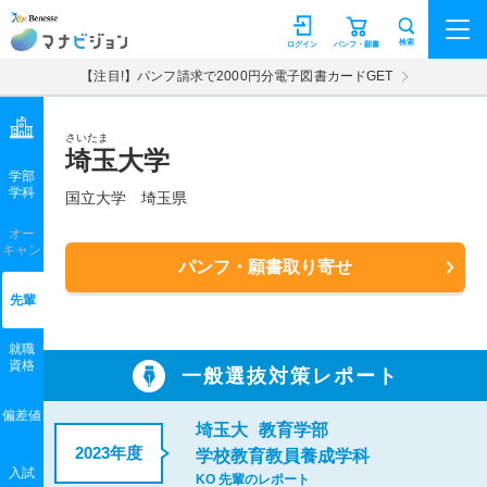
マナビジョン
検索
ログイン
パンフ・願書
【注目!】パンフ請求で2000円分電子図書カードGET
さいたま
埼玉大学
学部
学科
国立大学
埼玉県
オー
キャン
パンフ・願書取り寄せ
先輩
就職
資格
一般選抜対策レポート
偏差値
埼玉大
教育学部
2023年度
学校教育教員養成学科
入試
KO 先輩のレポート