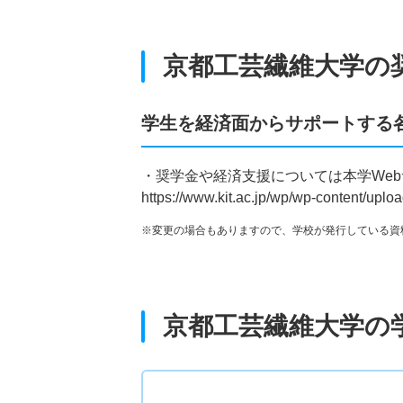
京都工芸繊維大学の
学生を経済面からサポートする
・奨学金や経済支援については本学We
https://www.kit.ac.jp/wp/wp-content/upl
※変更の場合もありますので、学校が発行している資
京都工芸繊維大学の