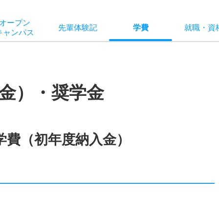
オー
プン
先輩
体験記
学費
就職
・
資
キャン
パス
金）・奨学金
学費（初年度納入金）