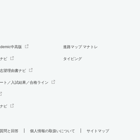
ademic中高版
進路マップ マナトレ
ナビ
タイピング
志望理由書ナビ
ート／入試結果／合格ライン
ナビ
質問と回答
個人情報の取扱いについて
サイトマップ