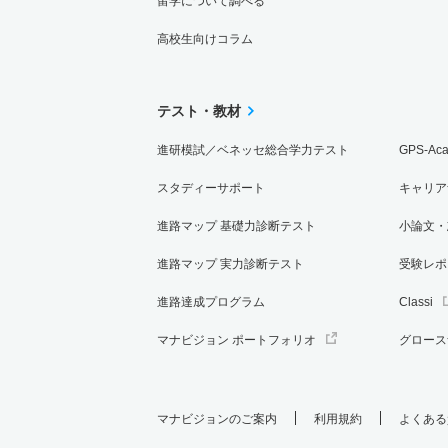
留学について調べる
高校生向けコラム
テスト・教材
進研模試／ベネッセ総合学力テスト
GPS-Ac
スタディーサポート
キャリア
進路マップ 基礎力診断テスト
小論文・
進路マップ 実力診断テスト
受験レポ
進路達成プログラム
Classi
マナビジョン ポートフォリオ
グロース
マナビジョンのご案内
利用規約
よくある