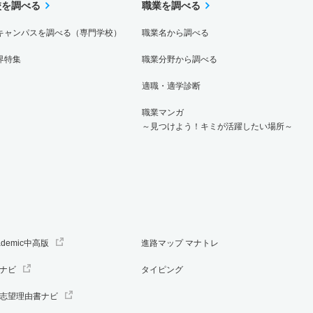
校を調べる
職業を調べる
キャンパスを調べる（専門学校）
職業名から調べる
界特集
職業分野から調べる
適職・適学診断
職業マンガ
～見つけよう！キミが活躍したい場所～
ademic中高版
進路マップ マナトレ
ナビ
タイピング
志望理由書ナビ