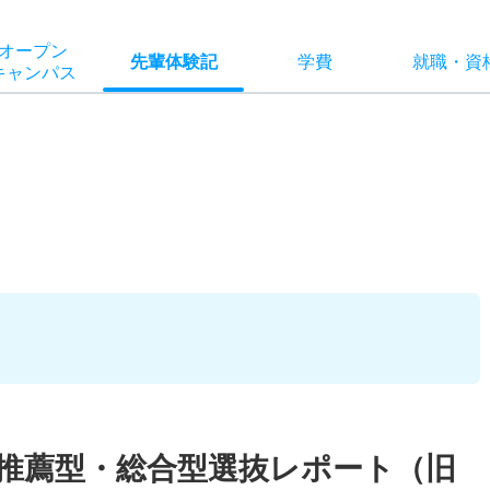
オー
プン
先輩
体験記
学費
就職
・
資
キャン
パス
校推薦型・総合型選抜レポート（旧