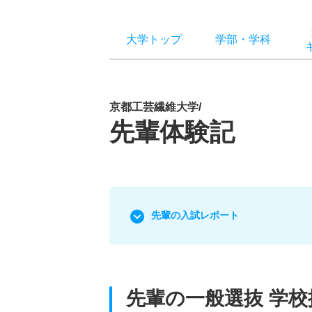
大学トップ
学部
・
学科
京都工芸繊維大学/
先輩体験記
先輩の入試レポート
先輩の一般選抜 学