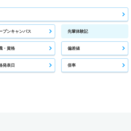
ープンキャンパス
先輩体験記
職・資格
偏差値
格発表日
倍率