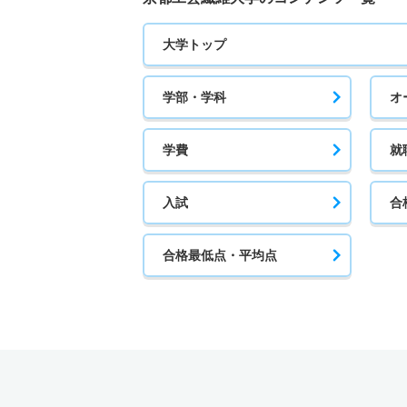
大学トップ
学部・学科
オ
学費
就
入試
合
合格最低点・平均点