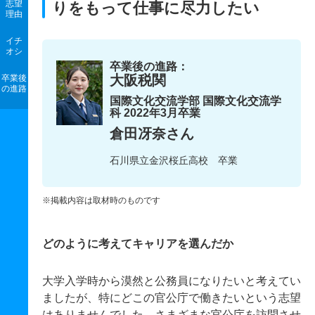
志望
りをもって仕事に尽力したい
理由
イチ
オシ
卒業後の進路：
大阪税関
卒業後
の進路
国際文化交流学部 国際文化交流学
科 2022年3月卒業
倉田冴奈さん
石川県立金沢桜丘高校 卒業
※掲載内容は取材時のものです
どのように考えてキャリアを選んだか
大学入学時から漠然と公務員になりたいと考えてい
ましたが、特にどこの官公庁で働きたいという志望
はありませんでした。さまざまな官公庁を訪問させ