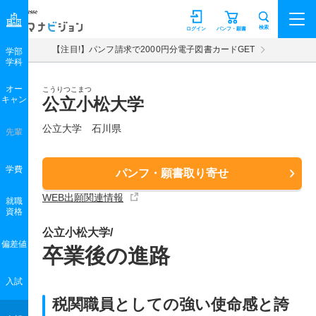
マナビジョン
検索
ログイン
パンフ・願書
【注目!】パンフ請求で2000円分電子図書カードGET
学部
学科
オー
こうりつこまつ
キャン
公立小松大学
公立大学 石川県
先輩
学費
パンフ・願書取り寄せ
WEB出願関連情報
就職
資格
公立小松大学/
偏差値
卒業後の進路
入試
税関職員としての強い使命感と誇