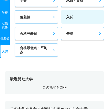
学費
就職・資格
学費
偏差値
入試
就職
資格
合格発表日
倍率
偏差値
合格最低点・平均
入試
点
最近見た大学
この機能をOFF
この大学を見た人が他にもチェックした大学