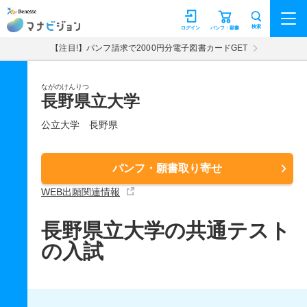
マナビジョン
検索
ログイン
パンフ・願書
【注目!】パンフ請求で2000円分電子図書カードGET
ながのけんりつ
長野県立大学
公立大学
長野県
パンフ・願書取り寄せ
WEB出願関連情報
長野県立大学の共通テスト
の入試